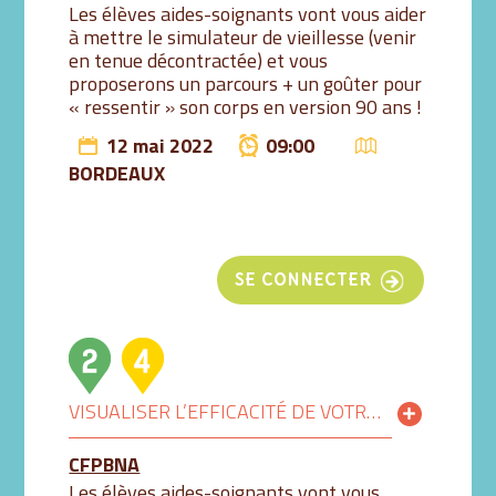
Les élèves aides-soignants vont vous aider
à mettre le simulateur de vieillesse (venir
en tenue décontractée) et vous
proposerons un parcours + un goûter pour
« ressentir » son corps en version 90 ans !
12 mai 2022
09:00
BORDEAUX
SE CONNECTER
VISUALISER L’EFFICACITÉ DE VOTRE LAVAGE DES MAINS AU GEL HYDROALCOOLIQUE GRÂCE À LA LUMIÈRE BLEUE 9H-9H30
CFPBNA
Les élèves aides-soignants vont vous