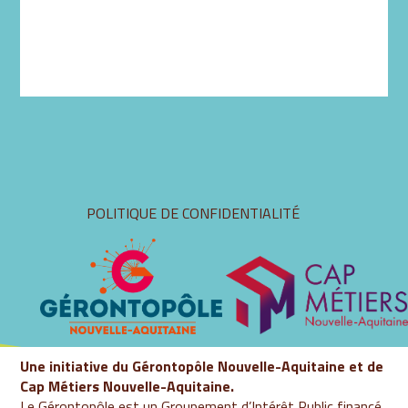
Aller
POLITIQUE DE CONFIDENTIALITÉ
au
contenu
Une initiative du Gérontopôle Nouvelle-Aquitaine et de
Cap Métiers Nouvelle-Aquitaine.
Le Gérontopôle est un Groupement d’Intérêt Public financé